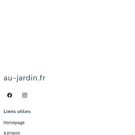
scorpion
3
sculpture
10
sitelle
1
street-art
15
taureau
1
territoires de Belfort
1
tipule
1
tournesol
1
tulipe
1
vache
8
veau
1
village
1
âne
4
écureuil
1
éléphant
2
étang
1
au-jardin.fr
Liens utiles
Homepage
à propos