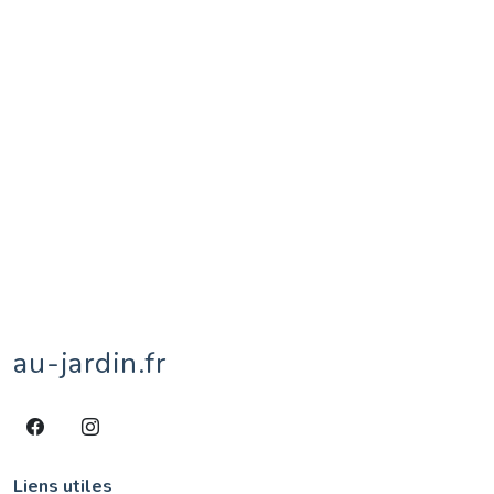
reptiles
1
rhinocéros
1
rue
5
sacré
1
salamandre
1
sauterelle
6
scorpion
3
sculpture
10
sitelle
1
street-art
15
taureau
1
territoires de Belfort
1
tipule
1
tournesol
1
tulipe
1
vache
8
veau
1
village
1
âne
4
écureuil
1
éléphant
2
étang
1
au-jardin.fr
Liens utiles