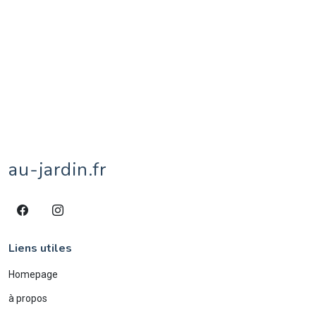
street-art
15
taureau
1
territoires de Belfort
1
tipule
1
tournesol
1
tulipe
1
vache
8
veau
1
village
1
âne
4
écureuil
1
éléphant
2
étang
1
au-jardin.fr
Liens utiles
Homepage
à propos