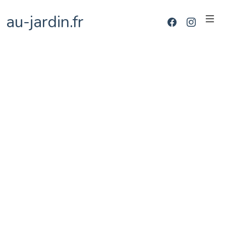
au-jardin.fr
Pierre-Antoine Baillon
Comédien · Improvisateur · · Metteur en scène ·