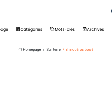
page
Catégories
Mots-clés
Archives
Homepage
Sur terre
rhinocéros boisé