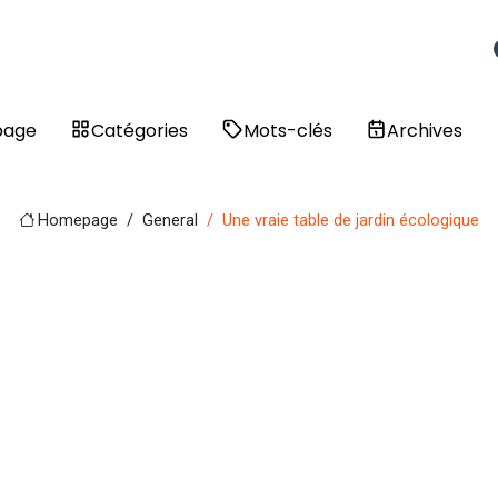
page
Catégories
Mots-clés
Archives
Homepage
General
Une vraie table de jardin écologique