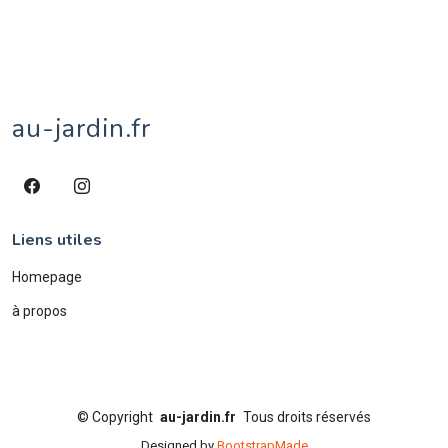
tournesol
1
tulipe
1
vache
8
veau
1
village
1
âne
4
écureuil
1
éléphant
2
étang
1
au-jardin.fr
Liens utiles
Homepage
à propos
©
Copyright
au-jardin.fr
Tous droits réservés
Designed by
BootstrapMade