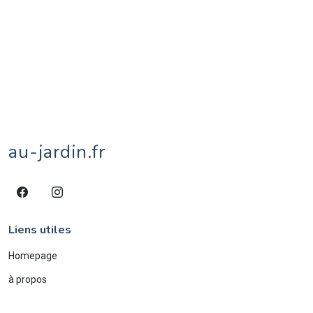
street-art
15
taureau
1
territoires de Belfort
1
tipule
1
tournesol
1
tulipe
1
vache
8
veau
1
village
1
âne
4
écureuil
1
éléphant
2
étang
1
au-jardin.fr
Liens utiles
Homepage
à propos