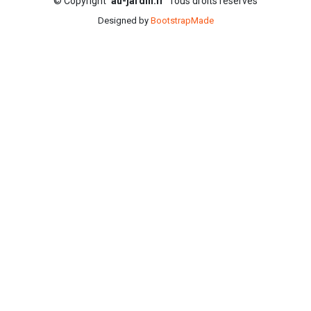
©
Copyright
au-jardin.fr
Tous droits réservés
Designed by
BootstrapMade