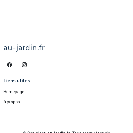
tournesol
1
tulipe
1
vache
8
veau
1
village
1
âne
4
écureuil
1
éléphant
2
étang
1
au-jardin.fr
Liens utiles
Homepage
à propos