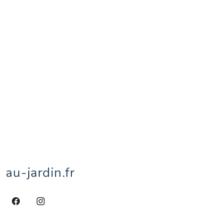
reptiles
1
rhinocéros
1
rue
5
sacré
1
salamandre
1
sauterelle
6
scorpion
3
sculpture
10
sitelle
1
street-art
15
taureau
1
territoires de Belfort
1
tipule
1
tournesol
1
tulipe
1
vache
8
veau
1
village
1
âne
4
écureuil
1
éléphant
2
étang
1
au-jardin.fr