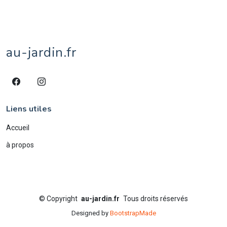
veau
1
village
1
âne
4
écureuil
1
éléphant
2
étang
1
au-jardin.fr
Liens utiles
Accueil
à propos
©
Copyright
au-jardin.fr
Tous droits réservés
Designed by
BootstrapMade