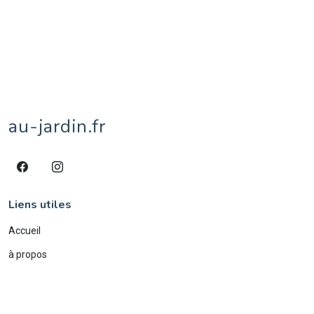
territoires de Belfort
1
tipule
1
tournesol
1
tulipe
1
vache
8
veau
1
village
1
âne
4
écureuil
1
éléphant
2
étang
1
au-jardin.fr
Liens utiles
Accueil
à propos