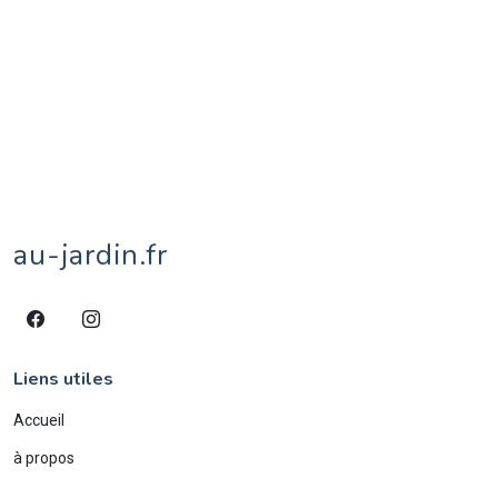
street-art
15
taureau
1
territoires de Belfort
1
tipule
1
tournesol
1
tulipe
1
vache
8
veau
1
village
1
âne
4
écureuil
1
éléphant
2
étang
1
au-jardin.fr
Liens utiles
Accueil
à propos